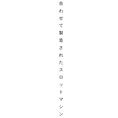
合
わ
せ
て
製
造
さ
れ
た
ス
ロ
ッ
ト
マ
シ
ン