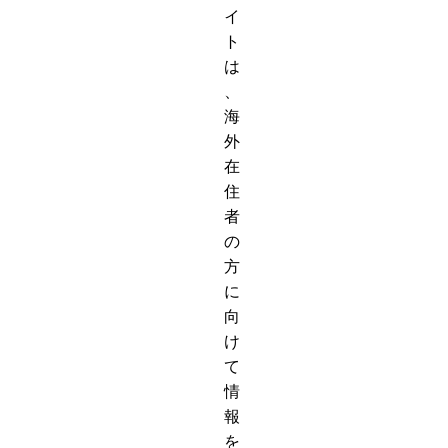
イ
ト
は
、
海
外
在
住
者
の
方
に
向
け
て
情
報
を