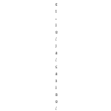
e
t
.
i
o
/
j
a
/
c
a
s
i
n
o
/