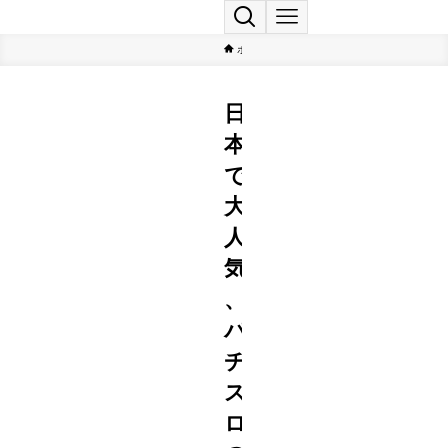
ホーム
エンタメ
日
本
で
大
人
気
、
2025
パ
8/06
チ
ス
ロ