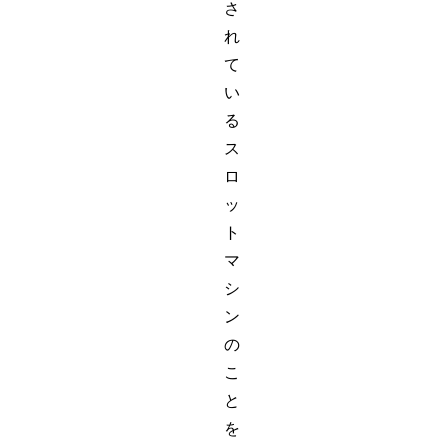
さ
れ
て
い
る
ス
ロ
ッ
ト
マ
シ
ン
の
こ
と
を