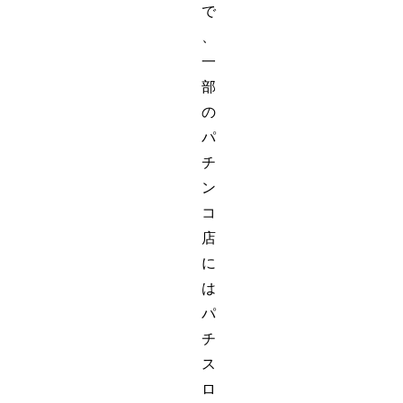
で
、
一
部
の
パ
チ
ン
コ
店
に
は
パ
チ
ス
ロ