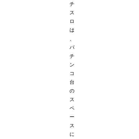
チ
ス
ロ
は
、
パ
チ
ン
コ
台
の
ス
ペ
ー
ス
に