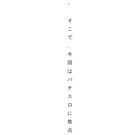
。
そ
こ
で
、
今
回
は
パ
チ
ス
ロ
に
焦
点