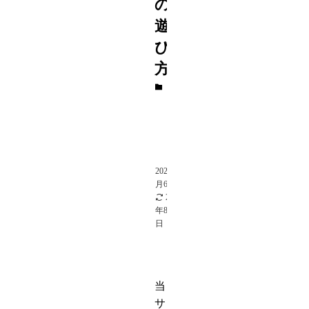
の
遊
び
方
エ
ン
タ
メ
そ
の
他
2023年2
月6日
2025
年8月6
日
当
サ