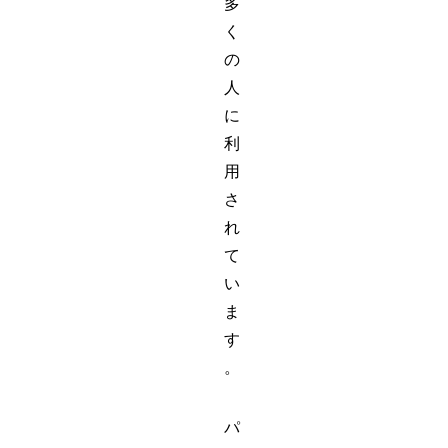
多
く
の
人
に
利
用
さ
れ
て
い
ま
す
。
パ