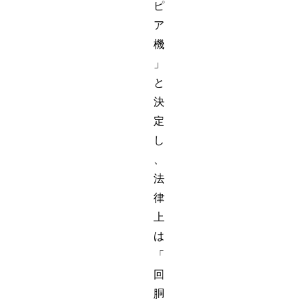
ピ
ア
機
」
と
決
定
し
、
法
律
上
は
「
回
胴