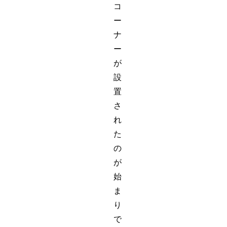
コ
ー
ナ
ー
が
設
置
さ
れ
た
の
が
始
ま
り
で