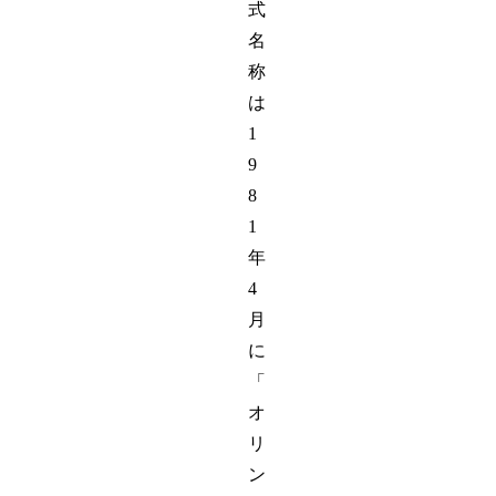
式
名
称
は
1
9
8
1
年
4
月
に
「
オ
リ
ン