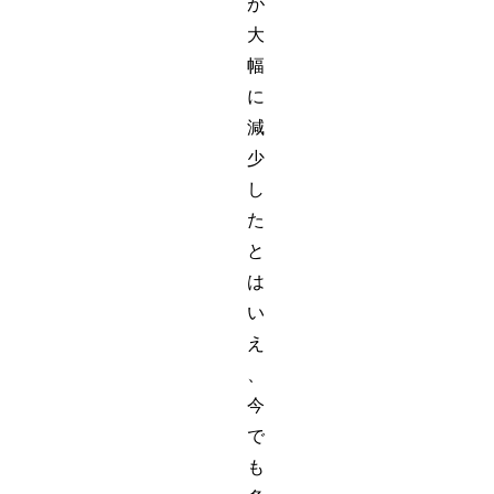
が
大
幅
に
減
少
し
た
と
は
い
え
、
今
で
も