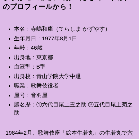
のプロフィールから！
本名：寺嶋和康（てらしま かずやす）
生年月日：1977年8月1日
年齢：46歳
出身地：東京都
血液型：B型
出身校：青山学院大学中退
職業：歌舞伎役者
屋号：音羽屋
襲名歴：①六代目尾上丑之助 ②五代目尾上菊之
助
1984年2月、歌舞伎座「絵本牛若丸」の牛若丸で六