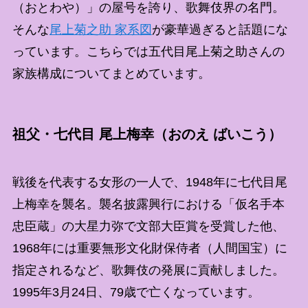
（おとわや）」の屋号を誇り、歌舞伎界の名門。
そんな
尾上菊之助 家系図
が豪華過ぎると話題にな
っています。こちらでは五代目尾上菊之助さんの
家族構成についてまとめています。
祖父・七代目 尾上梅幸（おのえ ばいこう）
戦後を代表する女形の一人で、1948年に七代目尾
上梅幸を襲名。襲名披露興行における「仮名手本
忠臣蔵」の大星力弥で文部大臣賞を受賞した他、
1968年には重要無形文化財保侍者（人間国宝）に
指定されるなど、歌舞伎の発展に貢献しました。
1995年3月24日、79歳で亡くなっています。