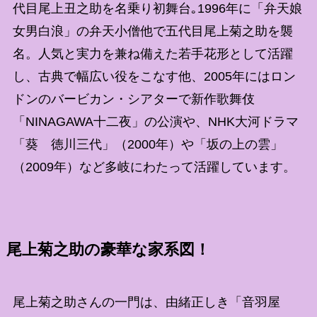
代目尾上丑之助を名乗り初舞台｡1996年に「弁天娘
女男白浪」の弁天小僧他で五代目尾上菊之助を襲
名。人気と実力を兼ね備えた若手花形として活躍
し、古典で幅広い役をこなす他、2005年にはロン
ドンのバービカン・シアターで新作歌舞伎
「NINAGAWA十二夜」の公演や、NHK大河ドラマ
「葵 徳川三代」（2000年）や「坂の上の雲」
（2009年）など多岐にわたって活躍しています。
尾上菊之助の豪華な家系図！
尾上菊之助さんの一門は、由緒正しき「音羽屋