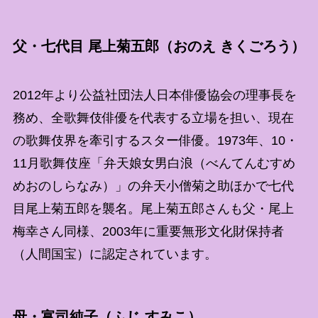
父・七代目 尾上菊五郎（おのえ きくごろう）
2012年より公益社団法人日本俳優協会の理事長を
務め、全歌舞伎俳優を代表する立場を担い、現在
の歌舞伎界を牽引するスター俳優。1973年、10・
11月歌舞伎座「弁天娘女男白浪（べんてんむすめ
めおのしらなみ）」の弁天小僧菊之助ほかで七代
目尾上菊五郎を襲名。尾上菊五郎さんも父・尾上
梅幸さん同様、2003年に重要無形文化財保持者
（人間国宝）に認定されています。
母・富司純子（ふじ すみこ）