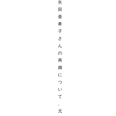
矢
田
亜
希
子
さ
ん
の
再
婚
に
つ
い
て
、
元