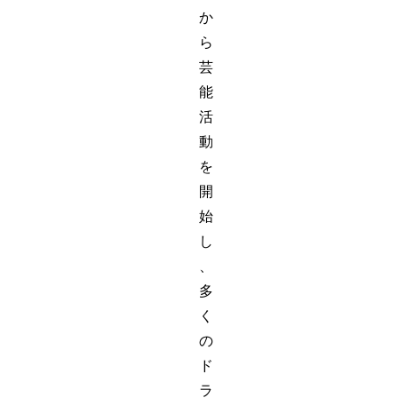
か
ら
芸
能
活
動
を
開
始
し
、
多
く
の
ド
ラ