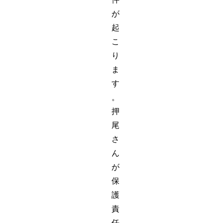
が
起
こ
り
ま
す
。
押
尾
さ
ん
が
保
護
責
任