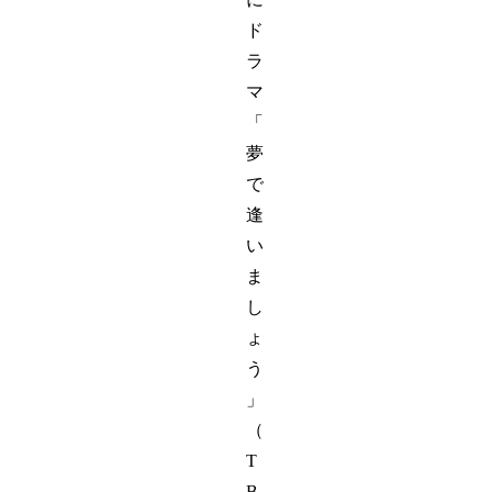
ド
ラ
マ
「
夢
で
逢
い
ま
し
ょ
う
」
（
T
B