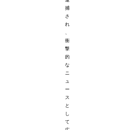
捕
さ
れ
、
衝
撃
的
な
ニ
ュ
ー
ス
と
し
て
広