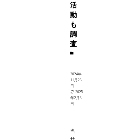
活
動
も
調
査
エ
ン
タ
メ
2024年
11月23
日
2025
年2月3
日
当
サ