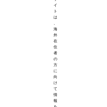
イ
ト
は
、
海
外
在
住
者
の
方
に
向
け
て
情
報
を