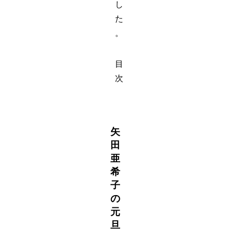
し
た
。
目
次
矢
田
亜
希
子
の
元
旦