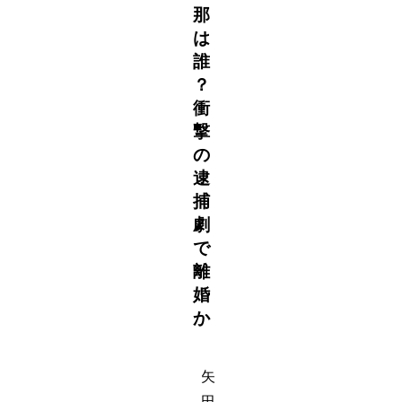
那
は
誰
？
衝
撃
の
逮
捕
劇
で
離
婚
か
矢
田