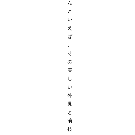
ん
と
い
え
ば
、
そ
の
美
し
い
外
見
と
演
技