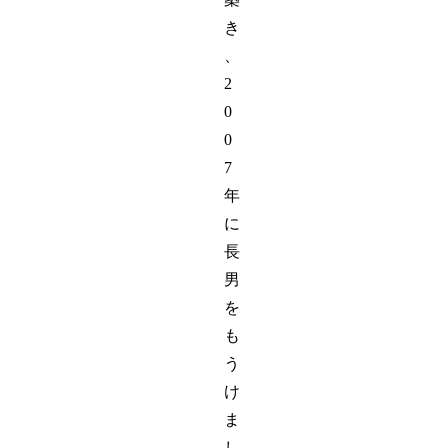
き
、
2
0
0
7
年
に
長
男
を
も
う
け
ま
し