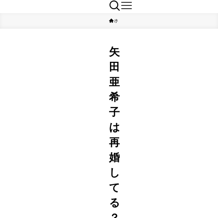
ホーム
エンタメ
矢
田
亜
希
子
は
再
婚
し
て
る
？