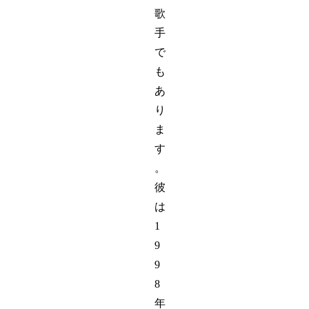
歌
手
で
も
あ
り
ま
す
。
彼
は
1
9
9
8
年