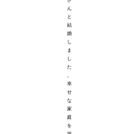
ん
と
結
婚
し
ま
し
た
。
幸
せ
な
家
庭
を
築