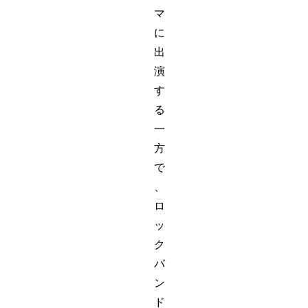
マ
に
出
演
す
る
一
方
で
、
ロ
ッ
ク
バ
ン
ド