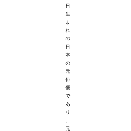
日
生
ま
れ
の
日
本
の
元
俳
優
で
あ
り
、
元