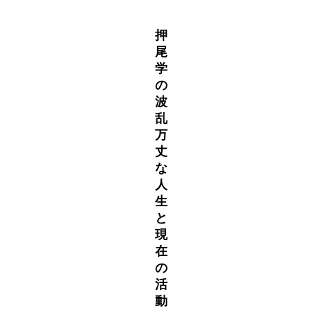
押
尾
学
の
波
乱
万
丈
な
人
生
と
現
在
の
活
動