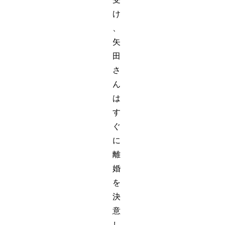
け
、
矢
田
さ
ん
は
す
ぐ
に
離
婚
を
決
意
し