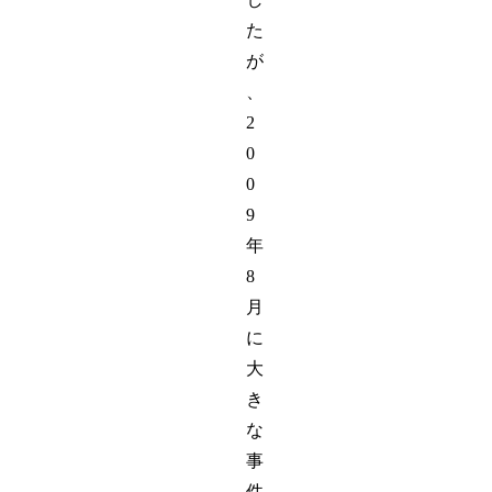
た
が
、
2
0
0
9
年
8
月
に
大
き
な
事
件