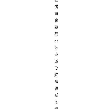
者
遺
棄
致
死
罪
と
麻
薬
取
締
法
違
反
で
逮