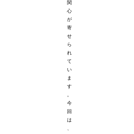
関
心
が
寄
せ
ら
れ
て
い
ま
す
。
今
回
は
、