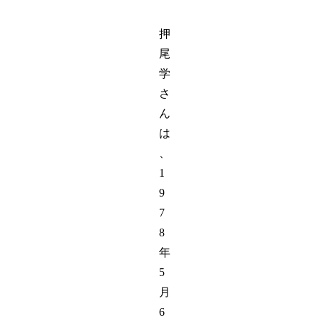
押
尾
学
さ
ん
は
、
1
9
7
8
年
5
月
6