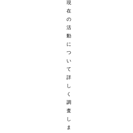
現
在
の
活
動
に
つ
い
て
詳
し
く
調
査
し
ま