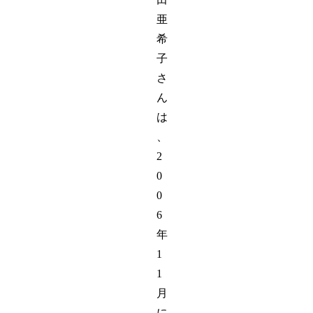
亜
希
子
さ
ん
は
、
2
0
0
6
年
1
1
月
に