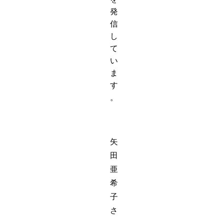
発
信
し
て
い
ま
す
。
矢
田
亜
希
子
さ