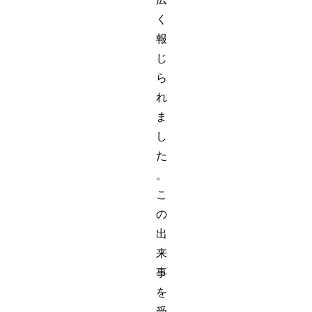
く
報
じ
ら
れ
ま
し
た
。
こ
の
出
来
事
を
受