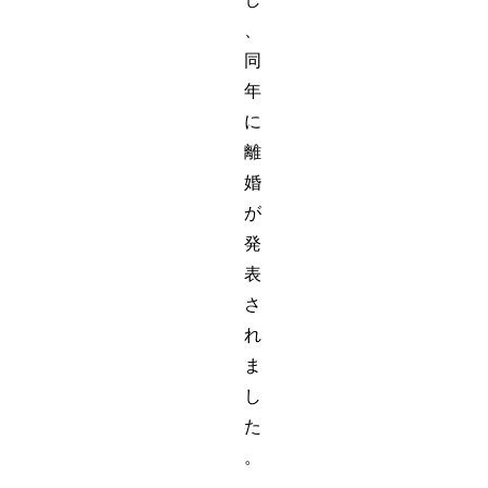
、
同
年
に
離
婚
が
発
表
さ
れ
ま
し
た
。