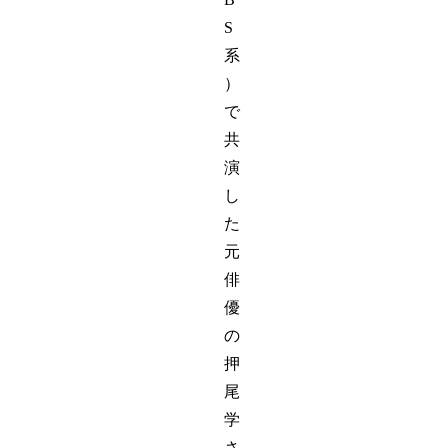
S
系
）
で
共
演
し
た
元
俳
優
の
押
尾
学
さ