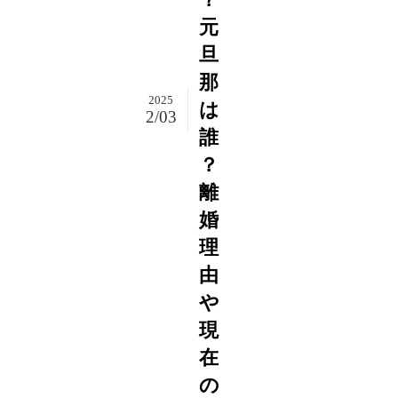
元
旦
那
2025
は
2/03
誰
？
離
婚
理
由
や
現
在
の