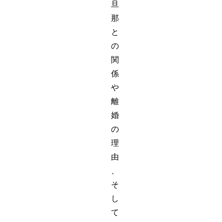
旦
那
と
の
関
係
や
離
婚
の
理
由
、
そ
し
て