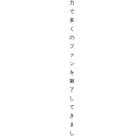
力
で
多
く
の
フ
ァ
ン
を
魅
了
し
て
き
ま
し