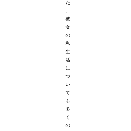
た
。
彼
女
の
私
生
活
に
つ
い
て
も
多
く
の