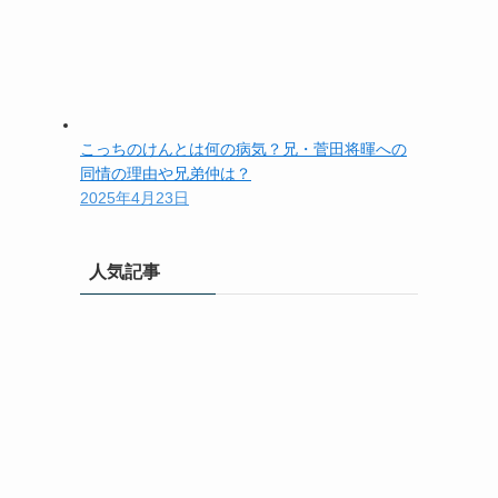
こっちのけんとは何の病気？兄・菅田将暉への
同情の理由や兄弟仲は？
2025年4月23日
人気記事