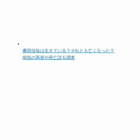
世
歩
桑田佳祐は生きている？それとも亡くなった？
病気の再発や死亡説を調査
創