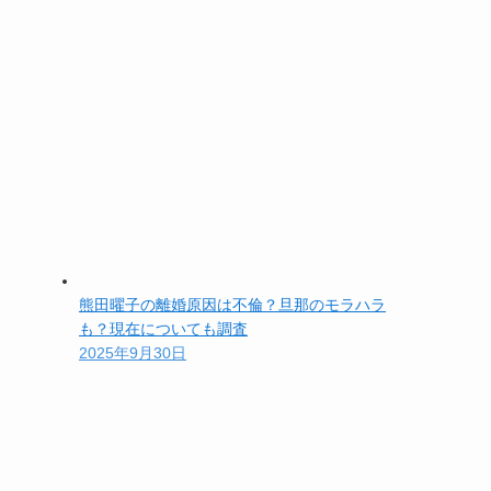
熊田曜子の離婚原因は不倫？旦那のモラハラ
も？現在についても調査
2025年9月30日