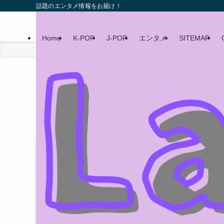
話題のエンタメ情報をお届け！
Home
K-POP
J-POP
エンタメ
SITEMAP
ホーム
エンタメ
尾野真千子の元夫は誰？子供はい
2025年2月17日
エンタメ