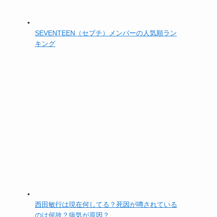
SEVENTEEN（セブチ）メンバーの人気順ラン
キング
西田敏行は現在何してる？死因が噂されている
のは何故？病気が原因？